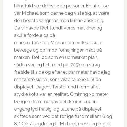
håndfuld særdeles søde personer. En af disse
var Michael, som denne dag viste sig, at være
den bedste wingman man kunne ønske sig.
Da vi havde fået tændt vores maskiner og
skulle fordele os på
marken, foreslog Michael, om vi ikke skulle
bevæge og op imod forhøjningen midt på
marken. Det lød som en udmærket plan,
såden var jeg helt med på. 705’eren strøg
fra side til side og efter et par meter havde jeg
mit første signal, som viste tallene 6-8 på
displayet. Dagens første fund i form af et
stykke koks var en realitet. Omkring 30 meter
længere fremme gav detektoren endnu
engang lyd fra sig, og tallene på displayet
skiftede som ved det forrige fund mellem 6 og
8. ”Koks” sagde jeg til Michael, mens jeg tog et