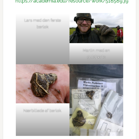
https://academia.edu/resource/work/51858939
Lars med den første
berlok
Martin med en
guldperle
Nærbillede af berlok.