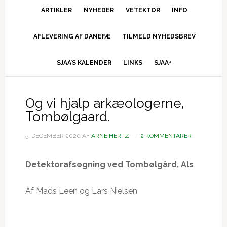
ARTIKLER
NYHEDER
VETEKTOR
INFO
AFLEVERING AF DANEFÆ
TILMELD NYHEDSBREV
SJAA’S KALENDER
LINKS
SJAA+
Og vi hjalp arkæologerne,
Tombølgaard.
5. DECEMBER 2020
AF
ARNE HERTZ
2 KOMMENTARER
Detektorafsøgning ved Tombølgård, Als
Af Mads Leen og Lars Nielsen