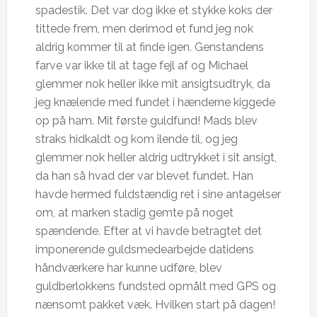
spadestik. Det var dog ikke et stykke koks der
tittede frem, men derimod et fund jeg nok
aldrig kommer til at finde igen. Genstandens
farve var ikke til at tage fejl af og Michael
glemmer nok heller ikke mit ansigtsudtryk, da
jeg knælende med fundet i hænderne kiggede
op på ham. Mit første guldfund! Mads blev
straks hidkaldt og kom ilende til, og jeg
glemmer nok heller aldrig udtrykket i sit ansigt,
da han så hvad der var blevet fundet. Han
havde hermed fuldstændig ret i sine antagelser
om, at marken stadig gemte på noget
spændende. Efter at vi havde betragtet det
imponerende guldsmedearbejde datidens
håndværkere har kunne udføre, blev
guldberlokkens fundsted opmålt med GPS og
nænsomt pakket væk. Hvilken start på dagen!