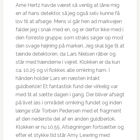
Arne Hertz havde været så venlig at låne mig
en af hans detektor, så jeg også selv kunne få
lov til at afsøge. Mens vi går hen ad markvejen
falder jeg i snak med en, og er derfor ikke med i
den forreste gruppe, som straks søger op mod
den svage højning på marken. Jeg skal lige til at
tænde detektoren, da Lars Nielsen råber og
står med hænderne i vejret. Klokken er da kun
ca. 10.25 og vi flokkes alle omkring ham. I
hånden holder Lars en næsten intakt
guldberlok! Et fantastisk fund der virkelig var
med til at sætte dagen i gang. Der bliver afsøgt
på livet løs i området omkring fundet og inden
længe står Torben Pedersen med et fragment
af den nederste del af en anden guldberlok.
Klokken er nu 10.55. Afsøgningen fortsætter og
efter et stykke tid står Amy Lewring med