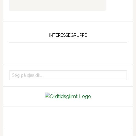
INTERESSEGRUPPE
Søg
på
sjaa.dk..