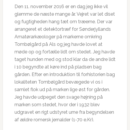
Den 11. november 2016 er en dag jeg ikke vil
glemme de næste mange år. Vejret var let diset
og fugtigheden hang tæt om træerne. Der var
arrangeret et detektortræf for Sønderjyllands
Amatørarkæologer på markerne omkring
Tombølgård på Als og jeg havde lovet at
møde op og fortælle lidt om stedet. Jeg havde
taget hunden med og stod klar da de andre lidt
i 10 begyndte at køre ind på pladsen bag
gården. Efter en introduktion til forhistorien bag
lokaliteten Tombølgård bevægede vi os i
samlet flok ud på marken lige øst for gården.
Jeg havde udpeget den svage højning på
marken som stedet, hvor der i 1932 blev
udgravet en rigt udstyret urne fra begyndelsen
af ældre romersk jernalder (1-70 e.Kr).