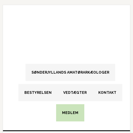
Gå
Skip
Gå
direkte
til
direkte
til
indhold
til
primær
primær
navigation
sidebar
SØNDERJYLLANDS AMATØRARKÆOLOGER
BESTYRELSEN
VEDTÆGTER
KONTAKT
MEDLEM