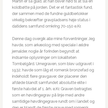
Martin er så glad, at han bliver nød til at slå en
koldbøtte på jorden. Det er et fantastisk fund,
der sammen med de fundne guldberlokker
virkelig bekræfter gravpladsens høje status i
datidens samfund omkring 70-150 e.Kr.
Denne dag overgik alle mine forventninger. Jeg
havde, som arkæolog med speciale i ældre
jernalder, nogle år forinden begyndt at
indsamle oplysninger om lokaliteten
Tombølgård. Urnegraven, som blev udgravet i
1932, havde som låg et romersk bronzefad og
indeholdt flere gravgaver, der placerer den
afdøde blandt samfundet absolutte elite i
første halvdel af 1. årh. e.Kr. Graven betragtes
som en høvdingegrav på linje med andre
samtidige høvdingegrave rundt om i landet og
den er blandt de første grave med romersk