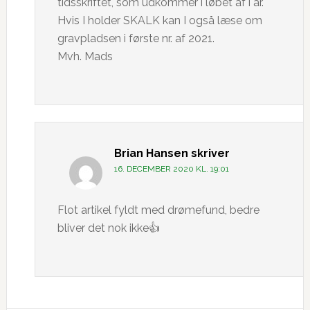
tidsskriftet, som udkommer i løbet af i år.
Hvis I holder SKALK kan I også læse om
gravpladsen i første nr. af 2021.
Mvh. Mads
Brian Hansen
skriver
16. DECEMBER 2020 KL. 19:01
Flot artikel fyldt med drømefund, bedre
bliver det nok ikke👍