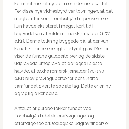
kommet meget ny viden om denne lokalitet.
Før disse nye vidnesbyrd var tolkningen, at det
magtcenter, som Tombølgård repræsenterer,
kun havde eksisteret i meget kort tid i
begyndelsen af ældre romersk jernalder (1-70
e.Kr.). Denne tolkning byggede på, at der kun
kendtes denne ene rigt udstyret grav. Men nu
viser de fundne guldberlokker og de sidste
udgravede urnegrave, at der også i sidste
halvdel af ældre romersk jernalder (70-150
e.Kr.) blev gravlagt personer, der tilhørte
samfundet øverste sociale lag. Dette er en ny
og vigtig erkendelse.
Antallet af guldberlokker fundet ved
Tombølgård (detektorafsøgninger og
efterfølgende arkæologiske udgravninger) er