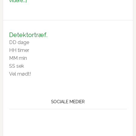
om
videre...]
Generalforsamling
28-
2-
26
Detektortræf.
DD
dage
HH
timer
MM
min
SS
sek
Vel mødt!
SOCIALE MEDIER