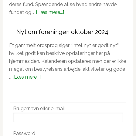
og
deres fund. Spændende at se hvad andre havde
lægge
om
fundet og …
[Læs mere...]
i
Fælles
bilens
fundindlevering.
Nyt om foreningen oktober 2024
forrude.
Et gammelt ordsprog siger “Intet nyt er godt nyt”
hvilket godt kan beskrive opdateringer her på
hjemmesiden. Kalenderen opdateres men der er ikke
meget om bestyrelsens arbejde, aktiviteter og gode
om
…
[Læs mere...]
Nyt
om
Primær
foreningen
oktober
Brugernavn eller e-mail
Sidebar
2024
Password