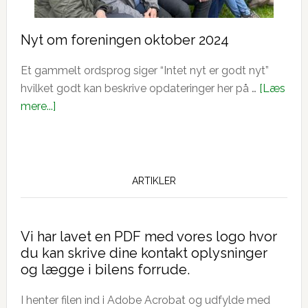
Nyt om foreningen oktober 2024
Et gammelt ordsprog siger “Intet nyt er godt nyt”
hvilket godt kan beskrive opdateringer her på …
[Læs
om
mere...]
Nyt
om
foreningen
oktober
ARTIKLER
2024
Vi har lavet en PDF med vores logo hvor
du kan skrive dine kontakt oplysninger
og lægge i bilens forrude.
I henter filen ind i Adobe Acrobat og udfylde med