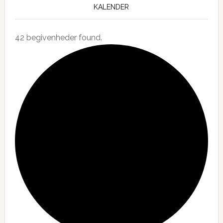
KALENDER
42 begivenheder found.