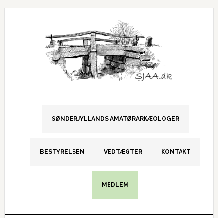
Gå
Skip
Gå
direkte
til
direkte
til
indhold
til
primær
primær
navigation
sidebar
SØNDERJYLLANDS AMATØRARKÆOLOGER
BESTYRELSEN
VEDTÆGTER
KONTAKT
MEDLEM