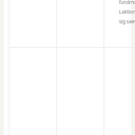
fundmu
Lektio
sig særl