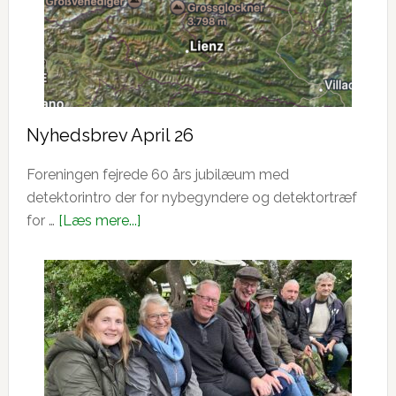
Nyhedsbrev April 26
Foreningen fejrede 60 års jubilæum med
detektorintro der for nybegyndere og detektortræf
om
for …
[Læs mere...]
Nyhedsbrev
April
26