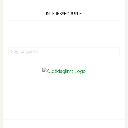
INTERESSEGRUPPE
Søg
på
sjaa.dk..