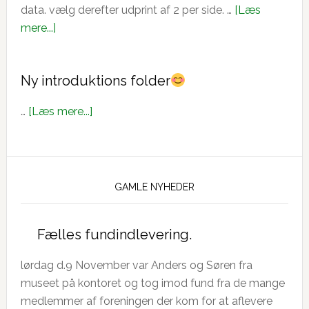
data. vælg derefter udprint af 2 per side. …
[Læs
om
mere...]
Vi
har
Ny introduktions folder
lavet
en
om
…
[Læs mere...]
PDF
Ny
med
introduktions
vores
folder
logo
GAMLE NYHEDER
hvor
du
kan
Fælles fundindlevering.
skrive
dine
lørdag d.9 November var Anders og Søren fra
kontakt
museet på kontoret og tog imod fund fra de mange
oplysninger
medlemmer af foreningen der kom for at aflevere