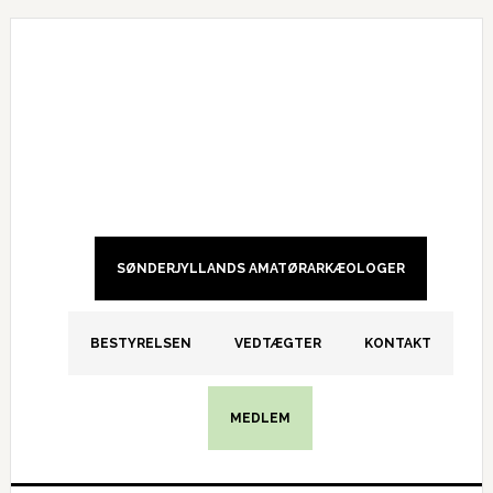
Gå
Skip
Gå
direkte
til
direkte
til
indhold
til
primær
primær
navigation
sidebar
SØNDERJYLLANDS AMATØRARKÆOLOGER
BESTYRELSEN
VEDTÆGTER
KONTAKT
MEDLEM