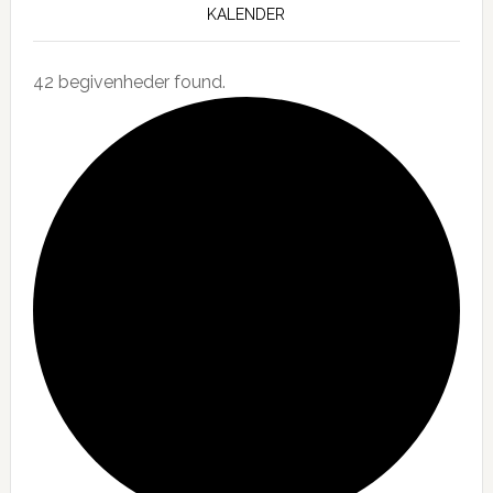
KALENDER
42 begivenheder found.