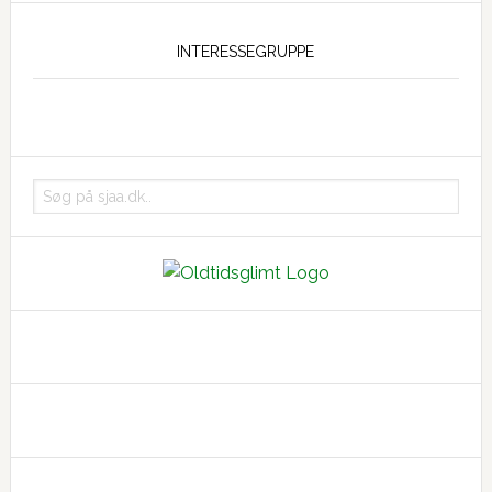
INTERESSEGRUPPE
Søg
på
sjaa.dk..