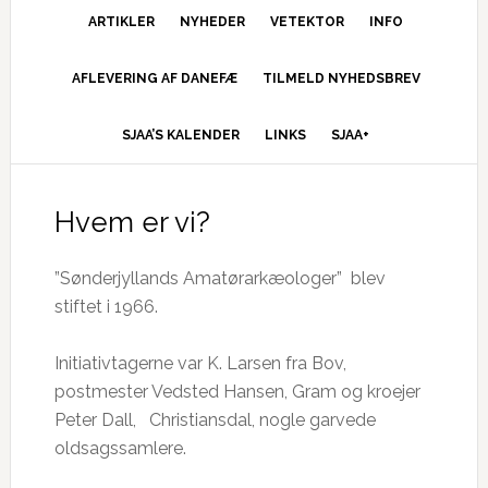
ARTIKLER
NYHEDER
VETEKTOR
INFO
AFLEVERING AF DANEFÆ
TILMELD NYHEDSBREV
SJAA’S KALENDER
LINKS
SJAA+
Hvem er vi?
”Sønderjyllands Amatørarkæologer” blev
stiftet i 1966.
Initiativtagerne var K. Larsen fra Bov,
postmester Vedsted Hansen, Gram og kroejer
Peter Dall, Christiansdal, nogle garvede
oldsagssamlere.