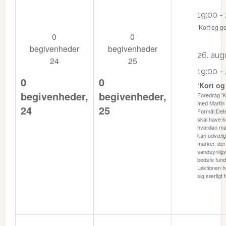
19:00
-
‘Kort og go
0
0
begivenheder
begivenheder
26. augu
24
25
19:00
-
0
0
‘Kort og
begivenheder,
begivenheder,
Foredrag 'K
med Martin 
24
25
Formål:Dete
skal have k
hvordan ma
kan udvælg
marker, der
sandsynligv
bedste fund
Lektionen 
sig særligt t