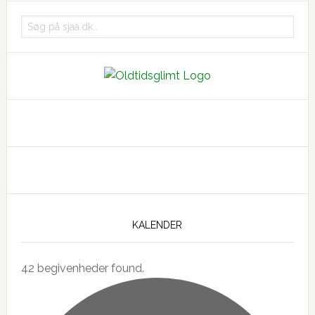
Søg
på
sjaa.dk..
KALENDER
42 begivenheder found.