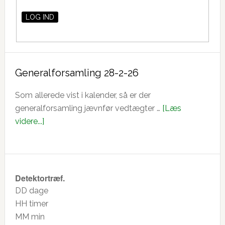
Generalforsamling 28-2-26
Som allerede vist i kalender, så er der
generalforsamling jævnfør vedtægter …
[Læs
om
videre...]
Generalforsamling
28-
2-
26
Detektortræf.
DD
dage
HH
timer
MM
min