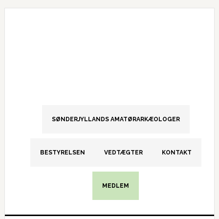
Gå
Skip
Gå
direkte
til
direkte
til
indhold
til
primær
primær
navigation
sidebar
SØNDERJYLLANDS AMATØRARKÆOLOGER
BESTYRELSEN
VEDTÆGTER
KONTAKT
MEDLEM