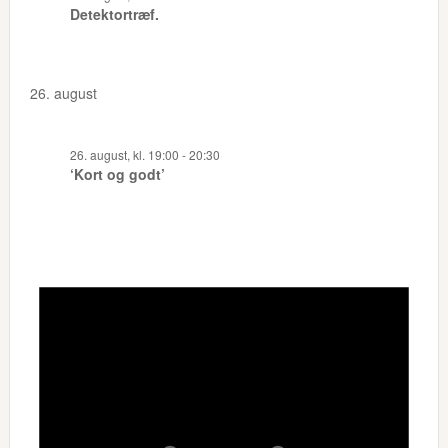
Detektortræf.
26. august
26. august, kl. 19:00
-
20:30
‘Kort og godt’