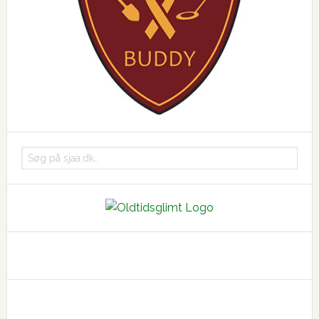
Søg
på
sjaa.dk..