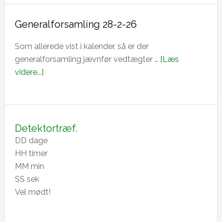
Generalforsamling 28-2-26
Som allerede vist i kalender, så er der
generalforsamling jævnfør vedtægter …
[Læs
om
videre...]
Generalforsamling
28-
2-
26
Detektortræf.
DD
dage
HH
timer
MM
min
SS
sek
Vel mødt!