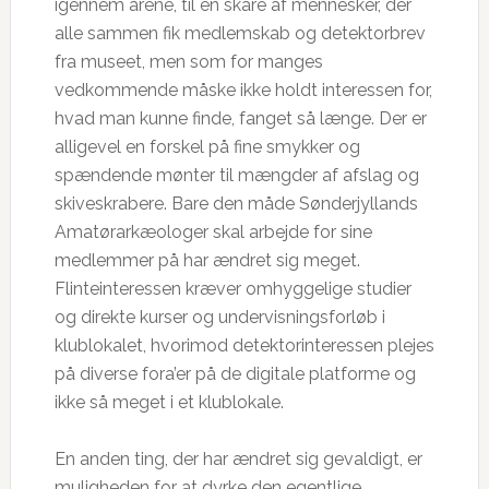
igennem årene, til en skare af mennesker, der
alle sammen fik medlemskab og detektorbrev
fra museet, men som for manges
vedkommende måske ikke holdt interessen for,
hvad man kunne finde, fanget så længe. Der er
alligevel en forskel på fine smykker og
spændende mønter til mængder af afslag og
skiveskrabere. Bare den måde Sønderjyllands
Amatørarkæologer skal arbejde for sine
medlemmer på har ændret sig meget.
Flinteinteressen kræver omhyggelige studier
og direkte kurser og undervisningsforløb i
klublokalet, hvorimod detektorinteressen plejes
på diverse fora’er på de digitale platforme og
ikke så meget i et klublokale.
En anden ting, der har ændret sig gevaldigt, er
muligheden for at dyrke den egentlige