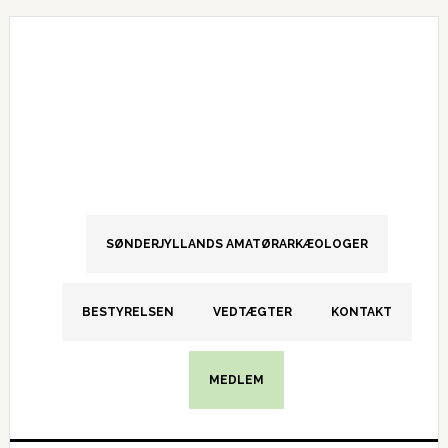
Gå
Skip
Gå
direkte
til
direkte
til
indhold
til
primær
primær
navigation
sidebar
SØNDERJYLLANDS AMATØRARKÆOLOGER
BESTYRELSEN
VEDTÆGTER
KONTAKT
MEDLEM