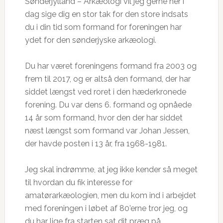
Sønderjylland – Arkæologi vil jeg gerne her i
dag sige dig en stor tak for den store indsats
du i din tid som formand for foreningen har
ydet for den sønderjyske arkæologi.
Du har været foreningens formand fra 2003 og
frem til 2017, og er altså den formand, der har
siddet længst ved roret i den hæderkronede
forening. Du var dens 6. formand og opnåede
14 år som formand, hvor den der har siddet
næst længst som formand var Johan Jessen,
der havde posten i 13 år, fra 1968-1981.
Jeg skal indrømme, at jeg ikke kender så meget
til hvordan du fik interesse for
amatørarkæologien, men du kom ind i arbejdet
med foreningen i løbet af 80’erne tror jeg, og
du har lige fra starten sat dit præg på