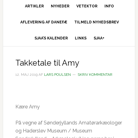
ARTIKLER
NYHEDER
VETEKTOR
INFO
AFLEVERING AF DANEFÆ
TILMELD NYHEDSBREV
SJAA’S KALENDER
LINKS
SJAA+
Takketale til Amy
12. MAJ 2019
AF
LARS POULSEN
SKRIV KOMMENTAR
Kære Amy
På vegne af Sønderjyllands Amatørarkæologer
og Haderslev Museum / Museum