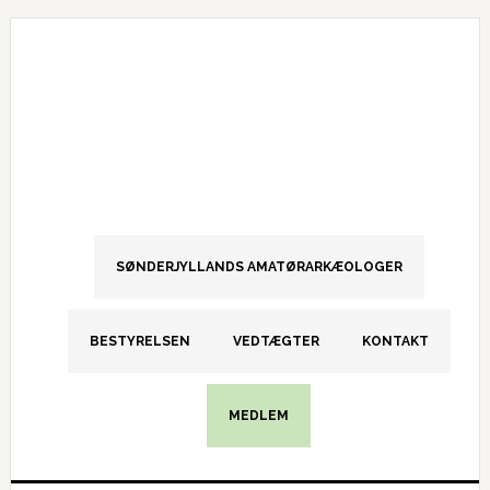
Gå
Skip
Gå
direkte
til
direkte
til
indhold
til
primær
primær
navigation
sidebar
SØNDERJYLLANDS AMATØRARKÆOLOGER
BESTYRELSEN
VEDTÆGTER
KONTAKT
MEDLEM