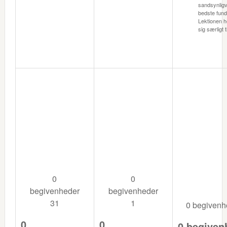
sandsynligv
bedste fund
Lektionen 
sig særligt t
0
0
begivenheder
begivenheder
31
1
0 begiven
0
0
0 begiven