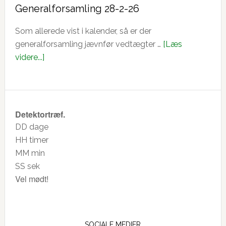
Generalforsamling 28-2-26
Som allerede vist i kalender, så er der
generalforsamling jævnfør vedtægter …
[Læs
om
videre...]
Generalforsamling
28-
2-
26
Detektortræf.
DD
dage
HH
timer
MM
min
SS
sek
Vel mødt!
SOCIALE MEDIER