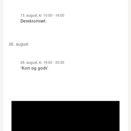
15. august, kl. 10:00
-
16:00
Detektortræf.
26. august
26. august, kl. 19:00
-
20:30
‘Kort og godt’