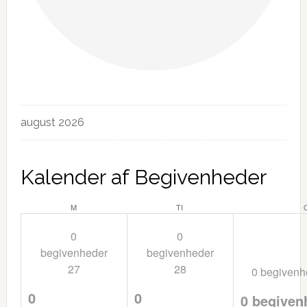
Begivenheder
august 2026
Kalender af Begivenheder
MANDAG
TIRSDAG
M
TI
0
0
begivenheder
begivenheder
27
28
0 begiven
0
0
0 begiven