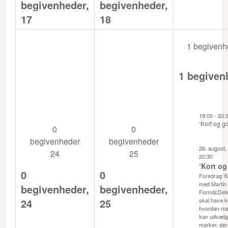
begivenheder,
begivenheder,
17
18
1 begiven
1 begiven
19:00
-
20:
‘Kort og go
0
0
begivenheder
begivenheder
26. august, 
24
25
20:30
‘Kort og
0
0
Foredrag 'K
med Martin 
begivenheder,
begivenheder,
Formål:Dete
24
25
skal have k
hvordan ma
kan udvælg
marker, der