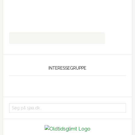
INTERESSEGRUPPE
Søg
på
sjaa.dk..