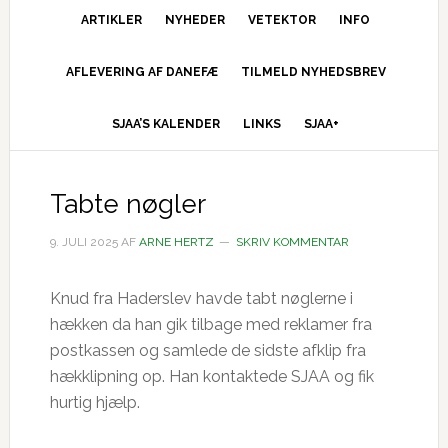
ARTIKLER
NYHEDER
VETEKTOR
INFO
AFLEVERING AF DANEFÆ
TILMELD NYHEDSBREV
SJAA’S KALENDER
LINKS
SJAA+
Tabte nøgler
9. JULI 2025
AF
ARNE HERTZ
SKRIV KOMMENTAR
Knud fra Haderslev havde tabt nøglerne i
hækken da han gik tilbage med reklamer fra
postkassen og samlede de sidste afklip fra
hækklipning op. Han kontaktede SJAA og fik
hurtig hjælp.