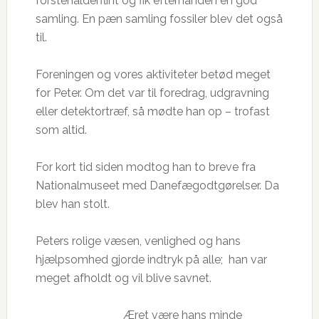
forstenalderflint og fik efterhånden en god
samling. En pæn samling fossiler blev det også
til.
Foreningen og vores aktiviteter betød meget
for Peter. Om det var til foredrag, udgravning
eller detektortræf, så mødte han op – trofast
som altid.
For kort tid siden modtog han to breve fra
Nationalmuseet med Danefægodtgørelser. Da
blev han stolt.
Peters rolige væsen, venlighed og hans
hjælpsomhed gjorde indtryk på alle; han var
meget afholdt og vil blive savnet.
​ Æret være hans minde