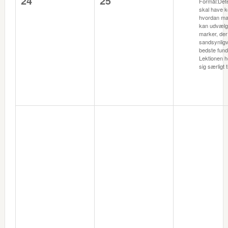
24
25
Formål:Dete
skal have k
hvordan ma
kan udvælg
marker, der
sandsynligv
bedste fund
Lektionen 
sig særligt t