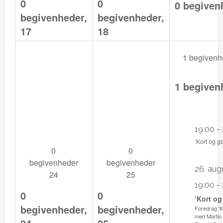
0
0
0 begiven
begivenheder,
begivenheder,
17
18
1 begiven
1 begiven
19:00
-
‘Kort og go
0
0
begivenheder
begivenheder
26. augu
24
25
19:00
-
0
0
‘Kort og
begivenheder,
begivenheder,
Foredrag 'K
med Martin 