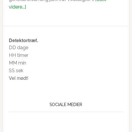
om
videre...]
Generalforsamling
28-
2-
26
Detektortræf.
DD
dage
HH
timer
MM
min
SS
sek
Vel mødt!
SOCIALE MEDIER