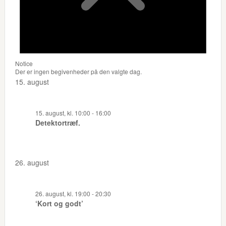
Notice
Der er ingen begivenheder på den valgte dag.
15. august
15. august, kl. 10:00
-
16:00
Detektortræf.
26. august
26. august, kl. 19:00
-
20:30
‘Kort og godt’