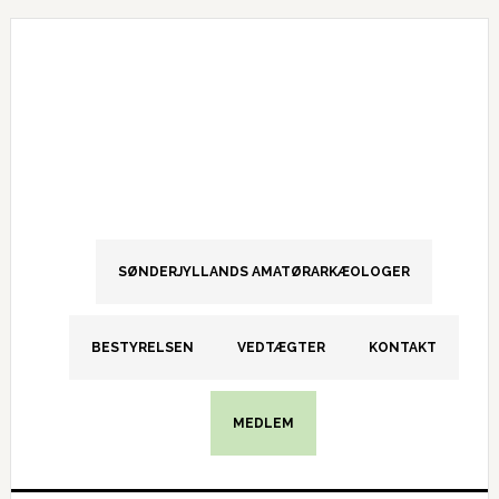
Gå
Skip
Gå
direkte
til
direkte
til
indhold
til
primær
primær
navigation
sidebar
SØNDERJYLLANDS AMATØRARKÆOLOGER
BESTYRELSEN
VEDTÆGTER
KONTAKT
MEDLEM