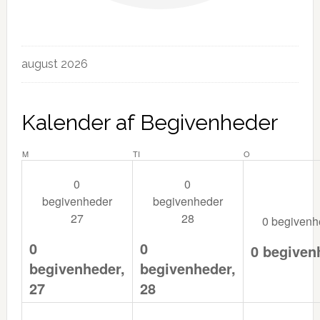
Begivenheder
august 2026
Kalender af Begivenheder
MANDAG
TIRSDAG
ONSDAG
M
TI
O
0
0
begivenheder
begivenheder
27
28
0 begiven
0
0
0 begiven
begivenheder,
begivenheder,
27
28