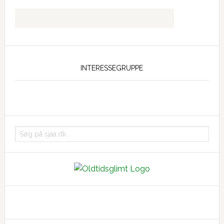
INTERESSEGRUPPE
Søg
på
sjaa.dk..