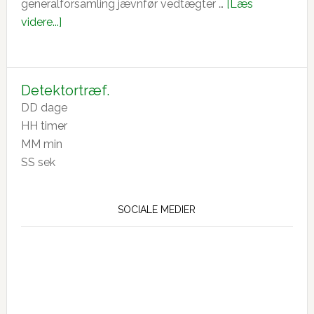
generalforsamling jævnfør vedtægter …
[Læs
om
videre...]
Generalforsamling
28-
2-
Detektortræf.
26
DD
dage
HH
timer
MM
min
SS
sek
SOCIALE MEDIER