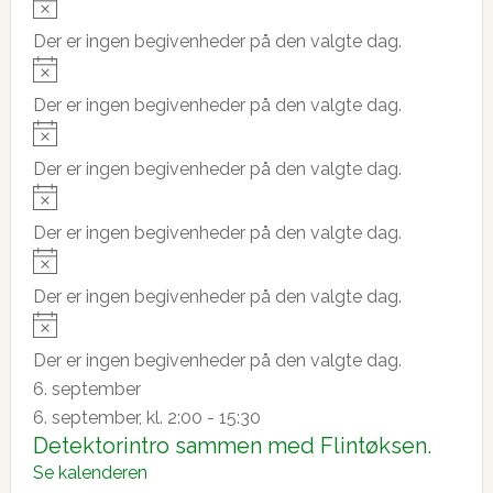
N
e
i
o
Der er ingen begivenheder på den valgte dag.
c
t
N
e
i
o
Der er ingen begivenheder på den valgte dag.
c
t
N
e
i
o
Der er ingen begivenheder på den valgte dag.
c
t
N
e
i
o
Der er ingen begivenheder på den valgte dag.
c
t
N
e
i
o
Der er ingen begivenheder på den valgte dag.
c
t
N
e
i
o
Der er ingen begivenheder på den valgte dag.
c
t
6. september
e
i
6. september, kl. 2:00
-
15:30
c
Detektorintro sammen med Flintøksen.
e
Se kalenderen