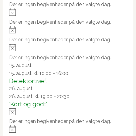
d
i
o
Der er ingen begivenheder på den valgte dag.
c
t
e
N
e
i
o
r
Der er ingen begivenheder på den valgte dag.
c
t
N
e
i
o
Der er ingen begivenheder på den valgte dag.
c
t
N
e
i
o
Der er ingen begivenheder på den valgte dag.
c
t
15. august
e
i
15. august, kl. 10:00
-
16:00
c
Detektortræf.
e
26. august
26. august, kl. 19:00
-
20:30
‘Kort og godt’
N
o
Der er ingen begivenheder på den valgte dag.
t
N
i