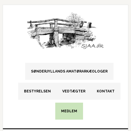
Gå
Skip
Gå
direkte
til
direkte
til
indhold
til
primær
primær
navigation
sidebar
SØNDERJYLLANDS AMATØRARKÆOLOGER
BESTYRELSEN
VEDTÆGTER
KONTAKT
MEDLEM