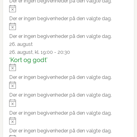
Der er ingen begivenheder på den valgte dag.
c
t
N
e
i
o
Der er ingen begivenheder på den valgte dag.
c
t
N
e
i
o
Der er ingen begivenheder på den valgte dag.
c
t
26. august
e
i
26. august, kl. 19:00
-
20:30
c
‘Kort og godt’
e
N
o
Der er ingen begivenheder på den valgte dag.
t
N
i
o
Der er ingen begivenheder på den valgte dag.
c
t
N
e
i
o
Der er ingen begivenheder på den valgte dag.
c
t
N
e
i
o
Der er ingen begivenheder på den valgte dag.
c
t