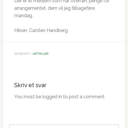
Der er et medlem som har overført penge for
arrangementet, dem vil jeg tilbageføre
mandag.
Hilsen, Carsten Handberg
SKREVET I:
ARTIKLER
Læserinteraktioner
Skriv et svar
You must be logged in to post a comment.
Primær