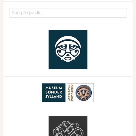
Søg
på
sjaa.dk..