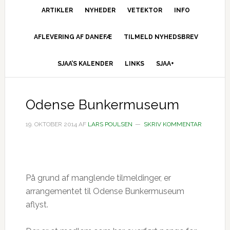
ARTIKLER
NYHEDER
VETEKTOR
INFO
AFLEVERING AF DANEFÆ
TILMELD NYHEDSBREV
SJAA’S KALENDER
LINKS
SJAA+
Odense Bunkermuseum
19. OKTOBER 2014
AF
LARS POULSEN
SKRIV KOMMENTAR
På grund af manglende tilmeldinger, er
arrangementet til Odense Bunkermuseum
aflyst.