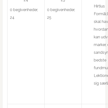
Hirtius
0 begivenheder,
0 begivenheder,
Formål:
24
25
skal hav
hvorda
kan ud
marker, 
sandsyn
bedste
fundmul
Lektion
sig særli