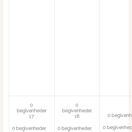
0
0
begivenheder
begivenheder
0 begiven
17
18
0 begivenhed
0 begivenheder,
0 begivenheder,