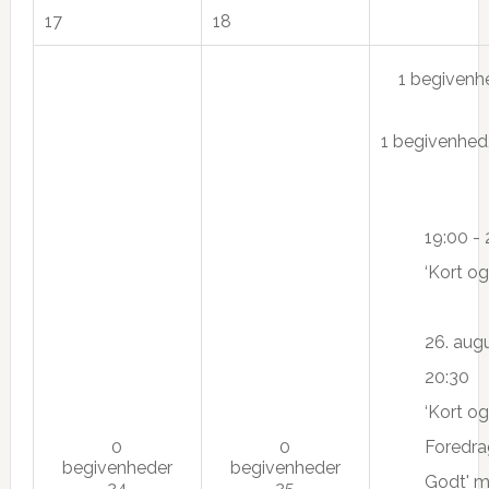
17
18
1 begiven
1 begivenhed
19:00
-
‘Kort og
26. augu
20:30
‘Kort og
0
0
Foredra
begivenheder
begivenheder
Godt' m
24
25