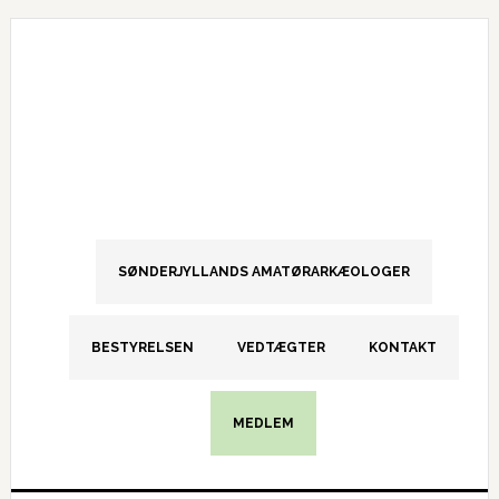
Gå
Skip
Gå
direkte
til
direkte
til
indhold
til
primær
primær
navigation
sidebar
SØNDERJYLLANDS AMATØRARKÆOLOGER
BESTYRELSEN
VEDTÆGTER
KONTAKT
MEDLEM