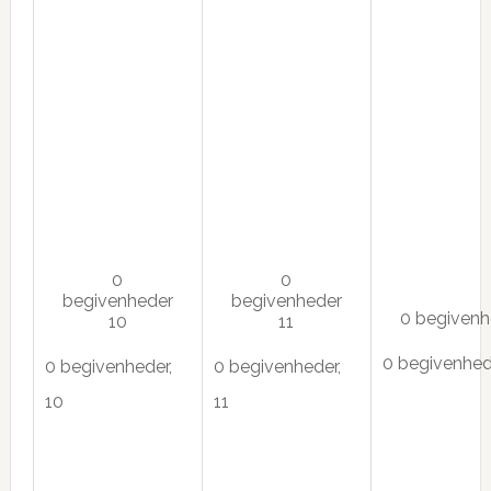
0
0
begivenheder
begivenheder
0 begiven
10
11
0 begivenhed
0 begivenheder,
0 begivenheder,
10
11