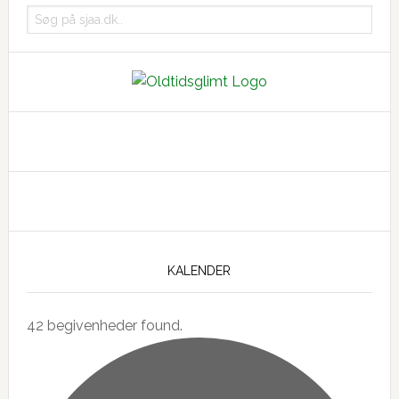
Søg
på
sjaa.dk..
KALENDER
42 begivenheder found.