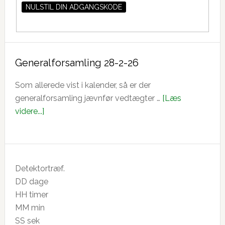
Generalforsamling 28-2-26
Som allerede vist i kalender, så er der
generalforsamling jævnfør vedtægter …
[Læs
om
videre...]
Generalforsamling
28-
2-
26
Detektortræf.
DD
dage
HH
timer
MM
min
SS
sek