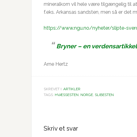
mineralkorn vil hele være tilgængelig til
f.eks. Arkansas sandsten, men så er det me
https://www.ngu.no/nyheter/slipte-sve
Bryner – en verdensartikkel
Arne Hertz
SKREVET I:
ARTIKLER
TAGS:
HVÆSSESTEN
,
NORGE
,
SLIBESTEN
Læserinteraktioner
Skriv et svar