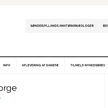
SØNDERJYLLANDS AMATØRARKÆOLOGER
BE
INFO
AFLEVERING AF DANEFÆ
TILMELD NYHEDSBREV
S
orge
R