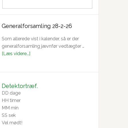
Generalforsamling 28-2-26
Som allerede vist i kalender, så er der
generalforsamling jævnfør vedtægter …
om
[Læs videre...]
Generalforsamling
28-
2-
26
Detektortræf.
DD
dage
HH
timer
MM
min
SS
sek
Vel mødt!