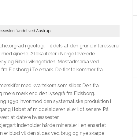
ssesten fundet ved Aastrup
chelorgrad i geologi. Til dels af den grund interesserer
 med øjnene. 2 lokaliteter i Norge leverede
deby og Ribe i vikingetiden. Mostadmarka ved
g fra Eidsborg i Telemark. De fleste kommer fra
mmerskifer med kvartskorn som sliber. Den fra
g mere mørk end den lysegrå fra Eidsborg.
ring 1950, hvorimod den systematiske produktion i
 i løbet af middelalderen eller lidt senere. På
vært at datere hvæssesten.
bjergart indeholder hårde mineraler, i en ensartet
ten er blød vil den slides ved brug og nye skarpe