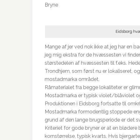
Bryne
Eidsborg hvæ
Mange af jer ved nok ikke at jeg har en ba
jeg mig ekstra for de hvæssesten vi finder
størstedelen af hvæssesten til f.eks. He
Trondhjem, som først nu er lokaliseret, o
mostadmarka området.
Råmaterialet fra begge lokaliteter er gli
Mostadmarka er typisk violet/blåviolet o
Produktionen i Eidsborg fortsatte til omk
Mostadmarka formodentlig stoppede engang
grund af den lange brugsperiode er det s
Kriteriet for gode bryner er at en blødere 
kornstørrelse, typisk kvarts. Hvis bjergar