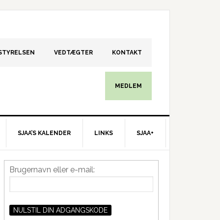
STYRELSEN
VEDTÆGTER
KONTAKT
MEDLEM
SJAA’S KALENDER
LINKS
SJAA+
Primær
Brugernavn eller e-mail:
idebar