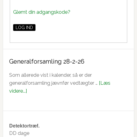
Glemt din adgangskode?
Generalforsamling 28-2-26
Som allerede vist i kalender, så er der
generalforsamling jævnfør vedtægter …
[Læs
om
videre...]
Generalforsamling
28-
2-
26
Detektortræf.
DD
dage