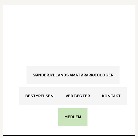
Gå
Skip
Gå
direkte
til
direkte
til
indhold
til
primær
primær
navigation
sidebar
SØNDERJYLLANDS AMATØRARKÆOLOGER
BESTYRELSEN
VEDTÆGTER
KONTAKT
MEDLEM