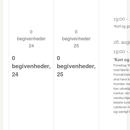
19:00
-
‘Kort og go
0
0
begivenheder
begivenheder
26. augu
24
25
19:00
-
0
0
‘Kort og
begivenheder,
begivenheder,
Foredrag 'K
med Martin 
24
25
Formål:Dete
skal have k
hvordan ma
kan udvælg
marker, der
sandsynligv
bedste fund
Lektionen 
sig særligt t