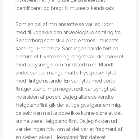
involveret i at 3 af disse genstande blev
identificeret og bragt til museets kendskab:
Som en del af min ansættelse var jeg i 2011
med til udpakke den arkæologiske samling fra
Sønderborg som skulle indlemmes i museets
samling i Haderslev. Samlingen havde ført en
omtumlet tilværelse og meget var ikke mærket
med oplysninger om fundsted m.m. Blandt
andet var der mange matte fryseposer fyldt
med flintgernstande. En var fyldt med sorte
flintgenstand, men noget rødt var synligt på
indersiden af posen. Da jeg allerede kendte
Helgolandflint gik der et lige gys igennem mig,
da selv den matte pose ikke kunne sløre at det
kunne være Helgoland flint. Da jeg fik den ud
var der ingen tvivl om at det var et fragment af
en sleben økse i Helgoland flint dateret