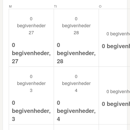
MANDAG
TIRSDAG
ONSDAG
M
TI
O
0
0
begivenheder
begivenheder
27
28
0 begiven
0
0
0 begiven
begivenheder,
begivenheder,
27
28
0
0
begivenheder
begivenheder
3
4
0 begiven
0
0
0 begiven
begivenheder,
begivenheder,
3
4