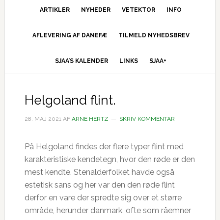
ARTIKLER
NYHEDER
VETEKTOR
INFO
AFLEVERING AF DANEFÆ
TILMELD NYHEDSBREV
SJAA’S KALENDER
LINKS
SJAA+
Helgoland flint.
28. MAJ 2021
AF
ARNE HERTZ
SKRIV KOMMENTAR
På Helgoland findes der flere typer flint med
karakteristiske kendetegn, hvor den røde er den
mest kendte. Stenalderfolket havde også
estetisk sans og her var den den røde flint
derfor en vare der spredte sig over et større
område, herunder danmark, ofte som råemner