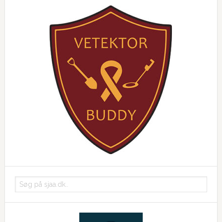
Søg
på
sjaa.dk..