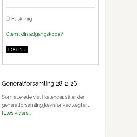
Husk mig
Glemt din adgangskode?
Generalforsamling 28-2-26
Som allerede vist i kalender, så er der
generalforsamling jævnfør vedtægter …
om
[Læs videre...]
Generalforsamling
28-
2-