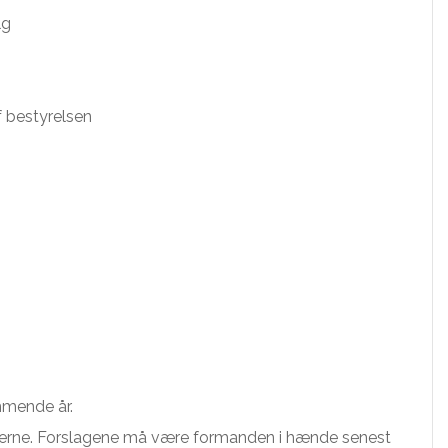
lg
 bestyrelsen
mmende år.
erne. Forslagene må være formanden i hænde senest