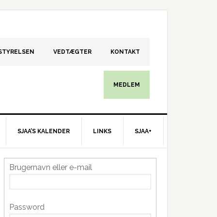
STYRELSEN
VEDTÆGTER
KONTAKT
MEDLEM
SJAA’S KALENDER
LINKS
SJAA+
Primær
Brugernavn eller e-mail
idebar
Password