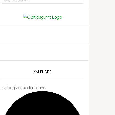
på
sjaa.dk..
KALENDER
42 begivenheder found.