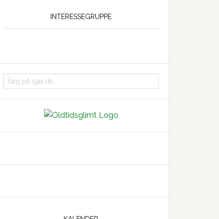
INTERESSEGRUPPE
Søg
på
sjaa.dk..
KALENDER