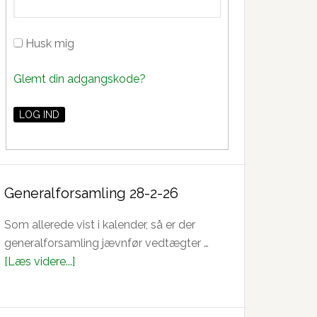
Husk mig
Glemt din adgangskode?
Generalforsamling 28-2-26
Som allerede vist i kalender, så er der
generalforsamling jævnfør vedtægter …
om
[Læs videre...]
Generalforsamling
28-
2-