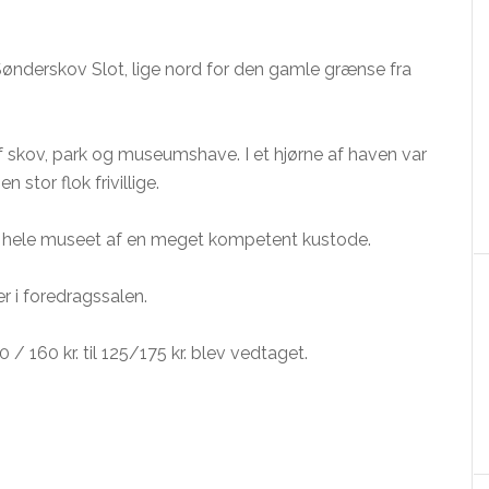
ønderskov Slot, lige nord for den gamle grænse fra
 skov, park og museumshave. I et hjørne af haven var
 stor flok frivillige.
ng i hele museet af en meget kompetent kustode.
r i foredragssalen.
/ 160 kr. til 125/175 kr. blev vedtaget.