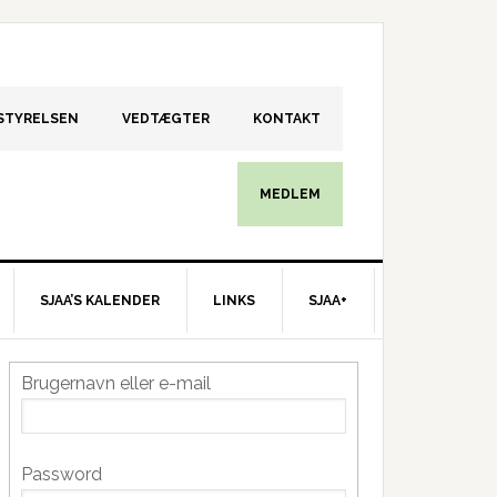
STYRELSEN
VEDTÆGTER
KONTAKT
MEDLEM
SJAA’S KALENDER
LINKS
SJAA+
Primær
Brugernavn eller e-mail
idebar
Password