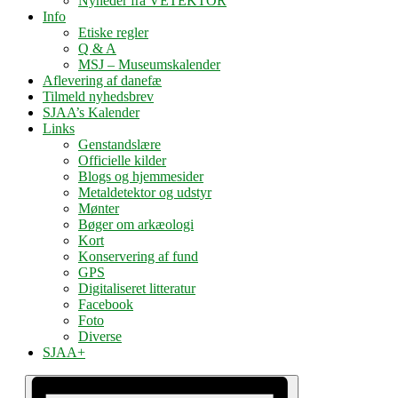
Nyheder fra VETEKTOR
Info
Etiske regler
Q & A
MSJ – Museumskalender
Aflevering af danefæ
Tilmeld nyhedsbrev
SJAA’s Kalender
Links
Genstandslære
Officielle kilder
Blogs og hjemmesider
Metaldetektor og udstyr
Mønter
Bøger om arkæologi
Kort
Konservering af fund
GPS
Digitaliseret litteratur
Facebook
Foto
Diverse
SJAA+
Navigation
Begivenhed
Begivenheder