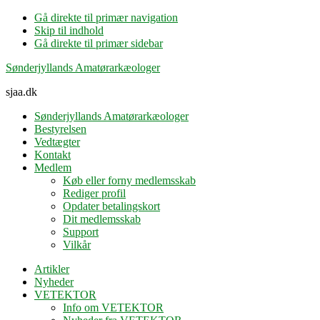
Gå direkte til primær navigation
Skip til indhold
Gå direkte til primær sidebar
Sønderjyllands Amatørarkæologer
sjaa.dk
Sønderjyllands Amatørarkæologer
Bestyrelsen
Vedtægter
Kontakt
Medlem
Køb eller forny medlemsskab
Rediger profil
Opdater betalingskort
Dit medlemsskab
Support
Vilkår
Artikler
Nyheder
VETEKTOR
Info om VETEKTOR