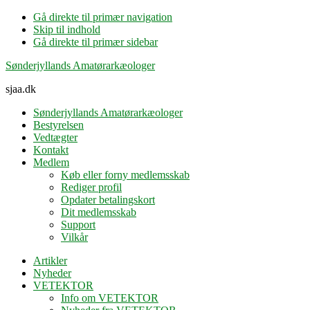
Gå direkte til primær navigation
Skip til indhold
Gå direkte til primær sidebar
Sønderjyllands Amatørarkæologer
sjaa.dk
Sønderjyllands Amatørarkæologer
Bestyrelsen
Vedtægter
Kontakt
Medlem
Køb eller forny medlemsskab
Rediger profil
Opdater betalingskort
Dit medlemsskab
Support
Vilkår
Artikler
Nyheder
VETEKTOR
Info om VETEKTOR