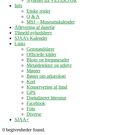
Nyheder fra VETEKTOR
Info
Etiske regler
Q & A
MSJ – Museumskalender
Aflevering af danefæ
Tilmeld nyhedsbrev
SJAA’s Kalender
Links
Genstandslære
Officielle kilder
Blogs og hjemmesider
Metaldetektor og udstyr
Mønter
Bøger om arkæologi
Kort
Konservering af fund
GPS
Digitaliseret litteratur
Facebook
Foto
Diverse
SJAA+
0 begivenheder found.