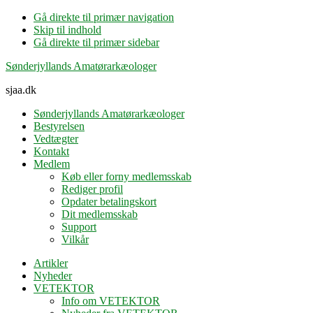
Gå direkte til primær navigation
Skip til indhold
Gå direkte til primær sidebar
Sønderjyllands Amatørarkæologer
sjaa.dk
Sønderjyllands Amatørarkæologer
Bestyrelsen
Vedtægter
Kontakt
Medlem
Køb eller forny medlemsskab
Rediger profil
Opdater betalingskort
Dit medlemsskab
Support
Vilkår
Artikler
Nyheder
VETEKTOR
Info om VETEKTOR