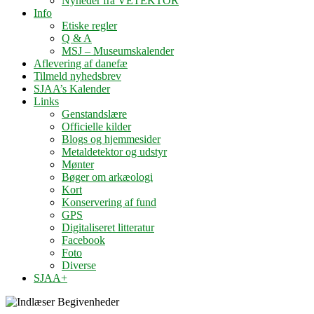
Nyheder fra VETEKTOR
Info
Etiske regler
Q & A
MSJ – Museumskalender
Aflevering af danefæ
Tilmeld nyhedsbrev
SJAA’s Kalender
Links
Genstandslære
Officielle kilder
Blogs og hjemmesider
Metaldetektor og udstyr
Mønter
Bøger om arkæologi
Kort
Konservering af fund
GPS
Digitaliseret litteratur
Facebook
Foto
Diverse
SJAA+