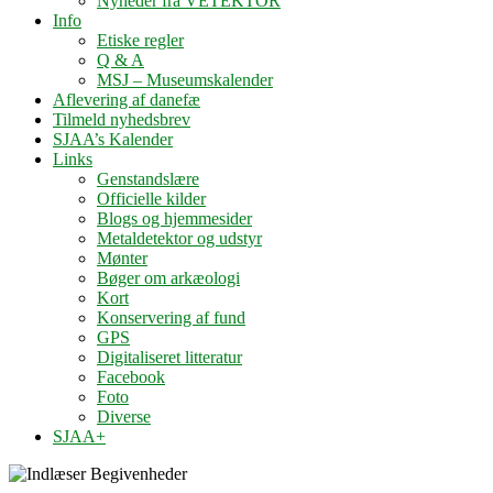
Nyheder fra VETEKTOR
Info
Etiske regler
Q & A
MSJ – Museumskalender
Aflevering af danefæ
Tilmeld nyhedsbrev
SJAA’s Kalender
Links
Genstandslære
Officielle kilder
Blogs og hjemmesider
Metaldetektor og udstyr
Mønter
Bøger om arkæologi
Kort
Konservering af fund
GPS
Digitaliseret litteratur
Facebook
Foto
Diverse
SJAA+