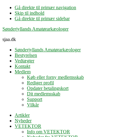
Gå direkte til primær navigation
Skip til indhold
Gå direkte til primær sidebar
Sønderjyllands Amatørarkæologer
sjaa.dk
Sønderjyllands Amatørarkæologer
Bestyrelsen
Vedtægter
Kontakt
Medlem
Køb eller forny medlemsskab
Rediger profil
Opdater betalingskort
Dit medlemsskab
Support
Vilkår
Artikler
Nyheder
VETEKTOR
Info om VETEKTOR