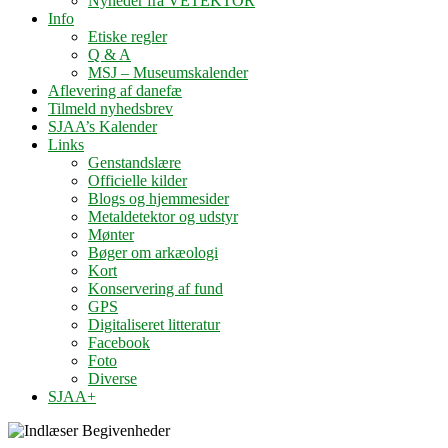
Nyheder fra VETEKTOR
Info
Etiske regler
Q & A
MSJ – Museumskalender
Aflevering af danefæ
Tilmeld nyhedsbrev
SJAA’s Kalender
Links
Genstandslære
Officielle kilder
Blogs og hjemmesider
Metaldetektor og udstyr
Mønter
Bøger om arkæologi
Kort
Konservering af fund
GPS
Digitaliseret litteratur
Facebook
Foto
Diverse
SJAA+