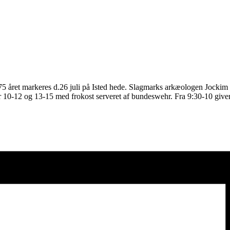
g 175 året markeres d.26 juli på Isted hede. Slagmarks arkæologen Jock
r 10-12 og 13-15 med frokost serveret af bundeswehr. Fra 9:30-10 giver 