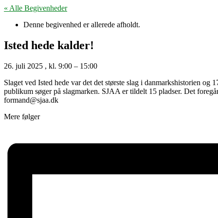
« Alle Begivenheder
Denne begivenhed er allerede afholdt.
Isted hede kalder!
26. juli 2025
, kl.
9:00
–
15:00
Slaget ved Isted hede var det det største slag i danmarkshistorien o
publikum søger på slagmarken. SJAA er tildelt 15 pladser. Det foregå
formand@sjaa.dk
Mere følger