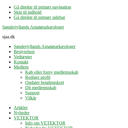
Gå direkte til primær navigation
Skip til indhold
Gå direkte til primær sidebar
Sønderjyllands Amatørarkæologer
sjaa.dk
Sønderjyllands Amatørarkæologer
Bestyrelsen
Vedtægter
Kontakt
Medlem
Køb eller forny medlemsskab
Rediger profil
Opdater betalingskort
Dit medlemsskab
Support
Vilkår
Artikler
Nyheder
VETEKTOR
Info om VETEKTOR