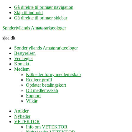
Gå direkte til primær navigation
Skip til indhold
Gå direkte til primær sidebar
Sønderjyllands Amatørarkæologer
sjaa.dk
Sønderjyllands Amatørarkæologer
Bestyrelsen
Vedtægter
Kontakt
Medlem
Køb eller forny medlemsskab
Rediger profil
Opdater betalingskort
Dit medlemsskab
Support
Vilkår
Artikler
Nyheder
VETEKTOR
Info om VETEKTOR