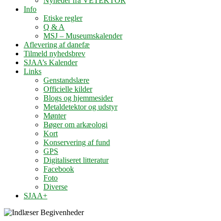
Nyheder fra VETEKTOR
Info
Etiske regler
Q & A
MSJ – Museumskalender
Aflevering af danefæ
Tilmeld nyhedsbrev
SJAA’s Kalender
Links
Genstandslære
Officielle kilder
Blogs og hjemmesider
Metaldetektor og udstyr
Mønter
Bøger om arkæologi
Kort
Konservering af fund
GPS
Digitaliseret litteratur
Facebook
Foto
Diverse
SJAA+