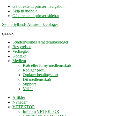
Gå direkte til primær navigation
Skip til indhold
Gå direkte til primær sidebar
Sønderjyllands Amatørarkæologer
sjaa.dk
Sønderjyllands Amatørarkæologer
Bestyrelsen
Vedtægter
Kontakt
Medlem
Køb eller forny medlemsskab
Rediger profil
Opdater betalingskort
Dit medlemsskab
Support
Vilkår
Artikler
Nyheder
VETEKTOR
Info om VETEKTOR