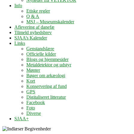
Nyheder fra VETEKTOR
Info
Etiske regler
Q & A
MSJ – Museumskalender
Aflevering af danefæ
Tilmeld nyhedsbrev
SJAA’s Kalender
Links
Genstandslære
Officielle kilder
Blogs og hjemmesider
Metaldetektor og udstyr
Mønter
Bøger om arkæologi
Kort
Konservering af fund
GPS
Digitaliseret litteratur
Facebook
Foto
Diverse
SJAA+