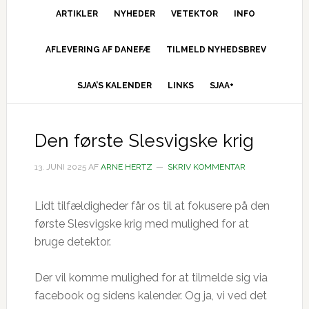
ARTIKLER
NYHEDER
VETEKTOR
INFO
AFLEVERING AF DANEFÆ
TILMELD NYHEDSBREV
SJAA’S KALENDER
LINKS
SJAA+
Den første Slesvigske krig
13. JUNI 2025
AF
ARNE HERTZ
SKRIV KOMMENTAR
Lidt tilfældigheder får os til at fokusere på den
første Slesvigske krig med mulighed for at
bruge detektor.
Der vil komme mulighed for at tilmelde sig via
facebook og sidens kalender. Og ja, vi ved det