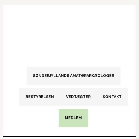
Gå
Skip
Gå
direkte
til
direkte
til
indhold
til
primær
primær
navigation
sidebar
SØNDERJYLLANDS AMATØRARKÆOLOGER
BESTYRELSEN
VEDTÆGTER
KONTAKT
MEDLEM