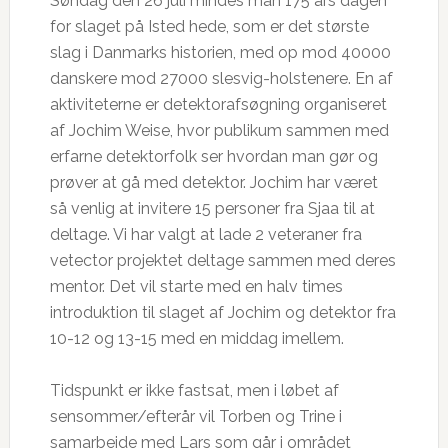
Søndag den 26 juli mindes man 175 års dagen
for slaget på Isted hede, som er det største
slag i Danmarks historien, med op mod 40000
danskere mod 27000 slesvig-holstenere. En af
aktiviteterne er detektorafsøgning organiseret
af Jochim Weise, hvor publikum sammen med
erfarne detektorfolk ser hvordan man gør og
prøver at gå med detektor. Jochim har været
så venlig at invitere 15 personer fra Sjaa til at
deltage. Vi har valgt at lade 2 veteraner fra
vetector projektet deltage sammen med deres
mentor. Det vil starte med en halv times
introduktion til slaget af Jochim og detektor fra
10-12 og 13-15 med en middag imellem.
Tidspunkt er ikke fastsat, men i løbet af
sensommer/efterår vil Torben og Trine i
samarbejde med Lars som går i området