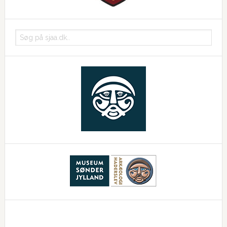
Søg
på
sjaa.dk..