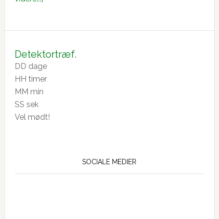
Generalforsamling
28-
2-
26
Detektortræf.
DD
dage
HH
timer
MM
min
SS
sek
Vel mødt!
SOCIALE MEDIER