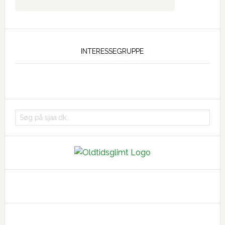
INTERESSEGRUPPE
Søg
på
sjaa.dk..