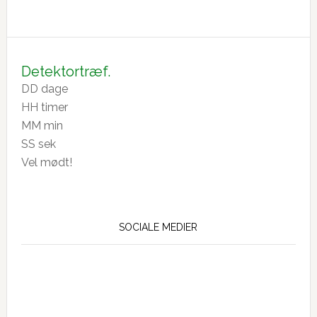
Generalforsamling
28-
2-
26
Detektortræf.
DD
dage
HH
timer
MM
min
SS
sek
Vel mødt!
SOCIALE MEDIER