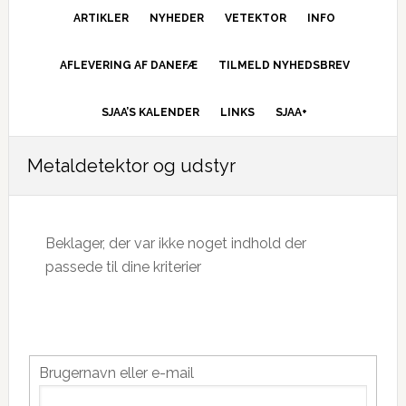
ARTIKLER
NYHEDER
VETEKTOR
INFO
AFLEVERING AF DANEFÆ
TILMELD NYHEDSBREV
SJAA’S KALENDER
LINKS
SJAA+
Metaldetektor og udstyr
Beklager, der var ikke noget indhold der
passede til dine kriterier
Primær
Brugernavn eller e-mail
Sidebar