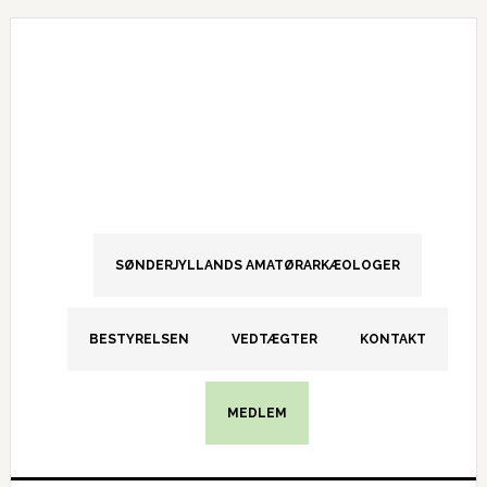
Gå
Skip
Gå
direkte
til
direkte
til
indhold
til
primær
primær
navigation
sidebar
SØNDERJYLLANDS AMATØRARKÆOLOGER
BESTYRELSEN
VEDTÆGTER
KONTAKT
MEDLEM