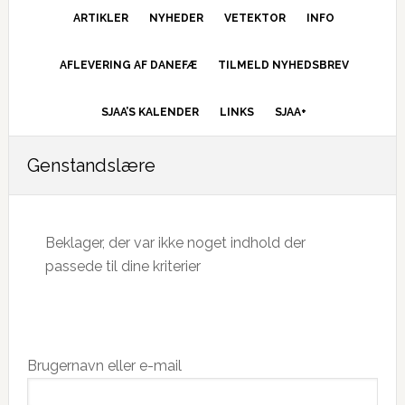
ARTIKLER
NYHEDER
VETEKTOR
INFO
AFLEVERING AF DANEFÆ
TILMELD NYHEDSBREV
SJAA’S KALENDER
LINKS
SJAA+
Genstandslære
Beklager, der var ikke noget indhold der
passede til dine kriterier
Primær
Brugernavn eller e-mail
Sidebar