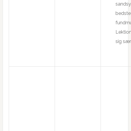
sandsyn
bedste
fundmu
Lektio
sig særl