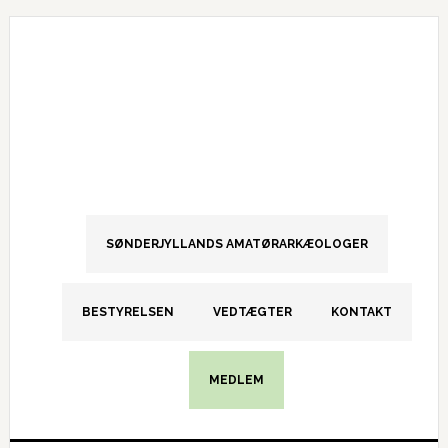
Gå
Skip
Gå
direkte
til
direkte
til
indhold
til
primær
primær
navigation
sidebar
SØNDERJYLLANDS AMATØRARKÆOLOGER
BESTYRELSEN
VEDTÆGTER
KONTAKT
MEDLEM