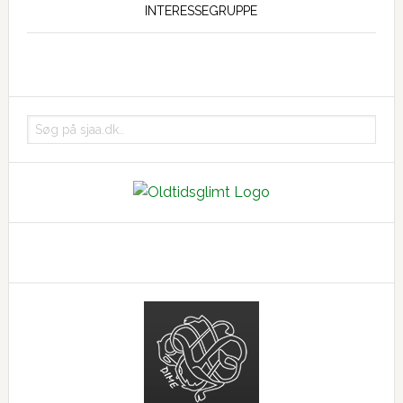
INTERESSEGRUPPE
Søg
på
sjaa.dk..