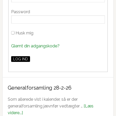
Password
Husk mig
Glemt din adgangskode?
Generalforsamling 28-2-26
Som allerede vist i kalender, så er der
generalforsamling jævnfør vedtægter …
[Læs
om
videre...]