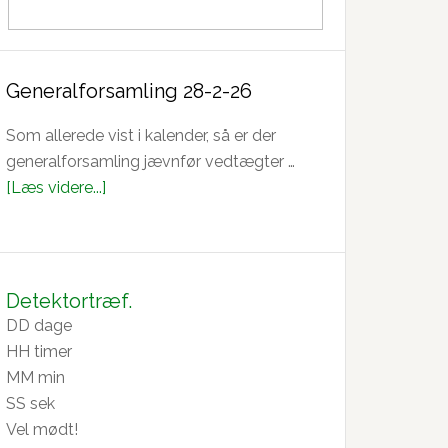
Generalforsamling 28-2-26
Som allerede vist i kalender, så er der
generalforsamling jævnfør vedtægter …
om
[Læs videre...]
Generalforsamling
28-
2-
26
Detektortræf.
DD
dage
HH
timer
MM
min
SS
sek
Vel mødt!