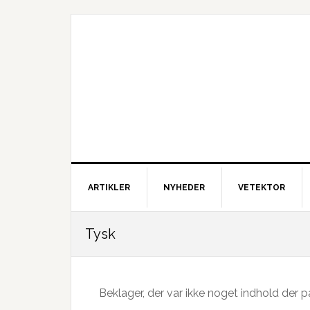
Gå
Skip
Gå
direkte
til
direkte
til
indhold
til
primær
primær
navigation
sidebar
ARTIKLER
NYHEDER
VETEKTOR
Tysk
Beklager, der var ikke noget indhold der pas