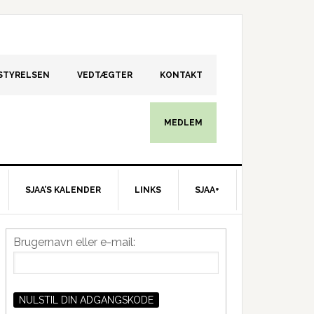
STYRELSEN
VEDTÆGTER
KONTAKT
MEDLEM
SJAA’S KALENDER
LINKS
SJAA+
Primær
Brugernavn eller e-mail:
idebar